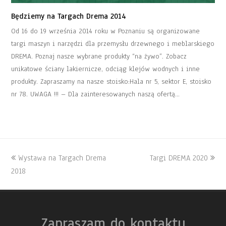
Będziemy na Targach Drema 2014
Od 16 do 19 września 2014 roku w Poznaniu są organizowane
targi maszyn i narzędzi dla przemysłu drzewnego i meblarskiego
DREMA. Poznaj nasze wybrane produkty “na żywo”. Zobacz
unikatowe ściany lakiernicze, odciąg klejów wodnych i inne
produkty. Zapraszamy na nasze stoisko:Hala nr 5, sektor E, stoisko
nr 78. UWAGA !!! – Dla zainteresowanych naszą ofertą…
Wystawa na Targach Drema
Targi DREMA 2020
2018
Zapraszam do
kontaktu