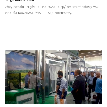
Złoty Medalu Targów DREMA 2020 - Odpylacz strumieniowy VACO
MAX dla NAWARASERWIS Sąd Konkursowy…