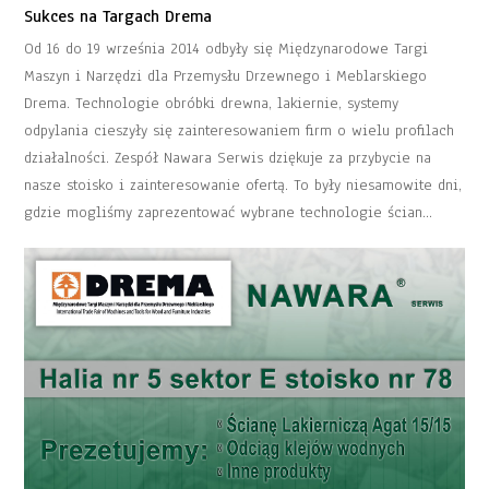
Sukces na Targach Drema
Od 16 do 19 września 2014 odbyły się Międzynarodowe Targi
Maszyn i Narzędzi dla Przemysłu Drzewnego i Meblarskiego
Drema. Technologie obróbki drewna, lakiernie, systemy
odpylania cieszyły się zainteresowaniem firm o wielu profilach
działalności. Zespół Nawara Serwis dziękuje za przybycie na
nasze stoisko i zainteresowanie ofertą. To były niesamowite dni,
gdzie mogliśmy zaprezentować wybrane technologie ścian…