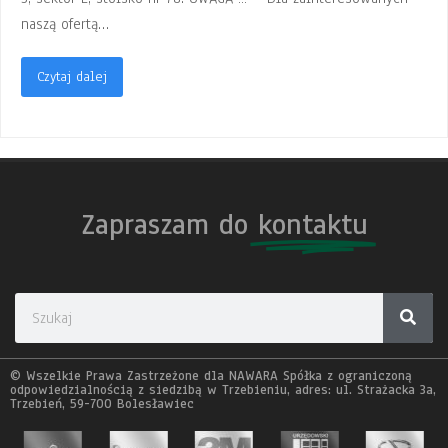
naszą ofertą…
Czytaj dalej
Zapraszam do
kontaktu
© Wszelkie Prawa Zastrzeżone dla NAWARA Spółka z ograniczoną
odpowiedzialnością z siedzibą w Trzebieniu, adres: ul. Strażacka 3a,
Trzebień, 59-700 Bolesławiec